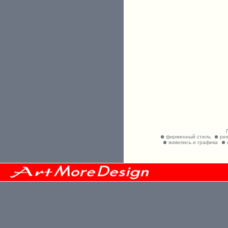
фирменный стиль
ре
живопись и графика