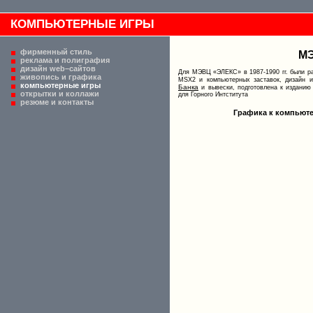
КОМПЬЮТЕРНЫЕ ИГРЫ
фирменный стиль
МЭ
реклама и полиграфия
дизайн web–сайтов
Для МЭВЦ «ЭЛЕКС» в 1987-1990 гг. были ра
живопись и графика
MSX2 и компьютерных заставок, дизайн и
компьютерные игры
Банка
и вывески, подготовлена к изданию
открытки и коллажи
для Горного Интститута
резюме и контакты
Графика к компьюте